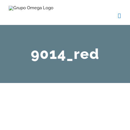
Skip
to
content
9014_red