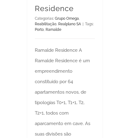
Residence
Categorias:
Grupo Omega
,
Reabilitação
,
Realplano SA
|
Tags:
Porto
,
Ramalde
Ramalde Residence A
Ramalde Residence é um
empreendimento
constituído por 64
apartamentos novos, de
tipologias T0+1, T1+1, T2,
T2+1, todos com
aparcamento em cave. As
suas divisões são