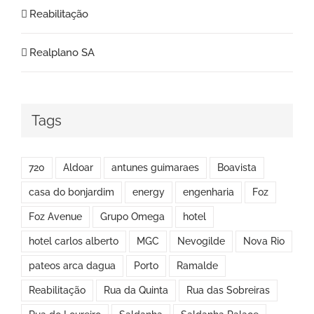
Reabilitação
Realplano SA
Tags
720
Aldoar
antunes guimaraes
Boavista
casa do bonjardim
energy
engenharia
Foz
Foz Avenue
Grupo Omega
hotel
hotel carlos alberto
MGC
Nevogilde
Nova Rio
pateos arca dagua
Porto
Ramalde
Reabilitação
Rua da Quinta
Rua das Sobreiras