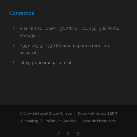
Contactos
Rua Fernão Lopes, 157, 2ºEsq – A, 4150-318, Porto,
Portugal
(+351) 225 322 736 (Chamada para a rede fixa
nacional)
info@grupoomega.com.pt
© Copyright
2026
Grupo Omega
| Desenvolvido por
SGINT
Consulting
|
Política de Cookies
|
Aviso de Privacidade
Facebook
LinkedIn
Email