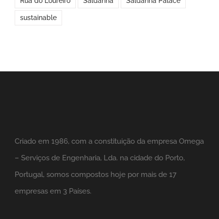
Rua do Loureiro
Saldanha
Saldanha Palace
sustainable
Criado em 1986, com a constituição da empresa Omega
– Serviços de Engenharia, Lda. na cidade do Porto,
Portugal, somos compostos hoje por mais de 17
empresas em 3 Países.