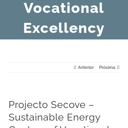
Vocational
Excellency
Anterior
Próxima
View
Projecto Secove –
Larger
Image
Sustainable Energy