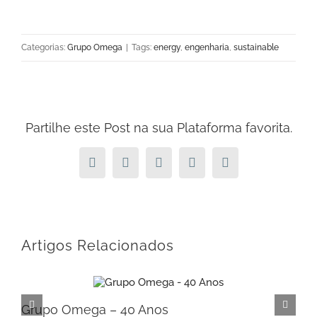
Categorias:
Grupo Omega
|
Tags:
energy
,
engenharia
,
sustainable
Partilhe este Post na sua Plataforma favorita.
Facebook
X
LinkedIn
Pinterest
Email
(necessário
mas
não
publicado)
Artigos Relacionados
Grupo Omega – 40 Anos