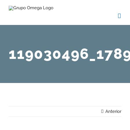
Skip
to
content
119030496_178
Anterior