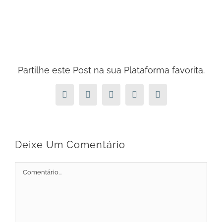
Partilhe este Post na sua Plataforma favorita.
Facebook
X
LinkedIn
Pinterest
Email
(necessário
mas
não
publicado)
Deixe Um Comentário
Comment