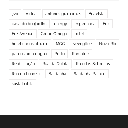
720
Aldoar
antunes guimaraes
Boavista
casa do bonjardim
energy
engenharia
Foz
Foz Avenue
Grupo Omega
hotel
hotel carlos alberto
MGC
Nevogilde
Nova Rio
pateos arca dagua
Porto
Ramalde
Reabilitação
Rua da Quinta
Rua das Sobreiras
Rua do Loureiro
Saldanha
Saldanha Palace
sustainable